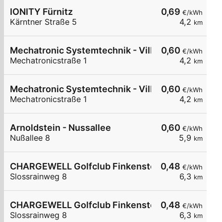
IONITY Fürnitz
0,69
€/kWh
Kärntner Straße 5
4,2
km
Mechatronic Systemtechnik - Villach
0,60
€/kWh
Mechatronicstraße 1
4,2
km
Mechatronic Systemtechnik - Villach
0,60
€/kWh
Mechatronicstraße 1
4,2
km
Arnoldstein - Nussallee
0,60
€/kWh
Nußallee 8
5,9
km
CHARGEWELL Golfclub Finkenstein 1
0,48
€/kWh
Slossrainweg 8
6,3
km
CHARGEWELL Golfclub Finkenstein 2
0,48
€/kWh
Slossrainweg 8
6,3
km