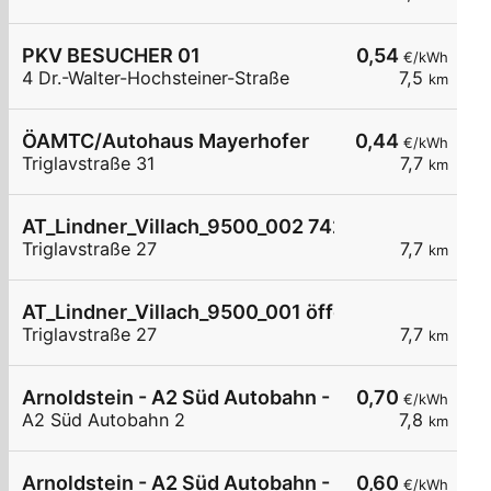
PKV BESUCHER 01
0,54
€/kWh
4 Dr.-Walter-Hochsteiner-Straße
7,5
km
ÖAMTC/Autohaus Mayerhofer
0,44
€/kWh
Triglavstraße 31
7,7
km
AT_Lindner_Villach_9500_002 7420083949 öffen
Triglavstraße 27
7,7
km
AT_Lindner_Villach_9500_001 öffentlich
Triglavstraße 27
7,7
km
Arnoldstein - A2 Süd Autobahn - Dreiländereck N
0,70
€/kWh
A2 Süd Autobahn 2
7,8
km
Arnoldstein - A2 Süd Autobahn - Dreiländereck N
0,60
€/kWh