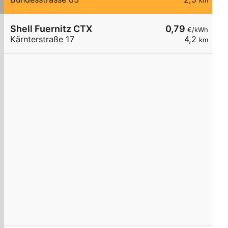
km
Shell Fuernitz CTX
0,79
€/kWh
Kärnterstraße 17
4,2
km