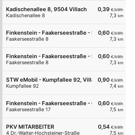
Kadischenallee 8, 9504 Villach
0,39
€/kWh
Kadischenallee 8
7,3
km
Finkenstein - Faakerseestraße - SPAR
0,60
€/kWh
Faakerseestraße 8
7,3
km
Finkenstein - Faakerseestraße - SPAR
0,60
€/kWh
Faakerseestraße 8
7,3
km
STW eMobil - Kumpfallee 92, Villach
0,90
€/kWh
Kumpfallee 92
7,4
km
Finkenstein - Faakerseestraße - Gasthof Feichte
0,60
€/kWh
Faakerseestraße 17
7,5
km
PKV MITARBEITER
0,54
€/kWh
4 Dr.-Walter-Hochsteiner-Straße
7,5
km