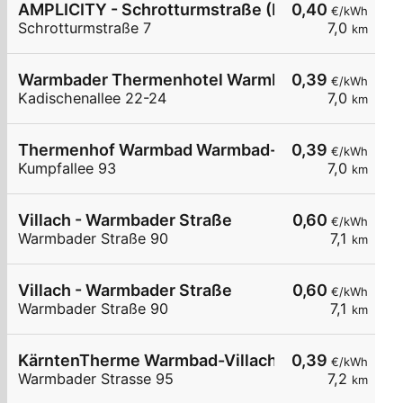
AMPLICITY - Schrotturmstraße (Probst GmbH)
0,40
€/kWh
Schrotturmstraße 7
7,0
km
Warmbader Thermenhotel Warmbad-Villach
0,39
€/kWh
Kadischenallee 22-24
7,0
km
Thermenhof Warmbad Warmbad-Villach
0,39
€/kWh
Kumpfallee 93
7,0
km
Villach - Warmbader Straße
0,60
€/kWh
Warmbader Straße 90
7,1
km
Villach - Warmbader Straße
0,60
€/kWh
Warmbader Straße 90
7,1
km
KärntenTherme Warmbad-Villach
0,39
€/kWh
Warmbader Strasse 95
7,2
km