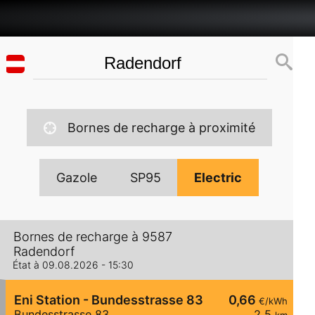
Bornes de recharge à proximité
Gazole
SP95
Electric
Bornes de recharge à 9587
Radendorf
État à 09.08.2026 - 15:30
Eni Station - Bundesstrasse 83
0,66
€/kWh
Bundesstrasse 83
2,5