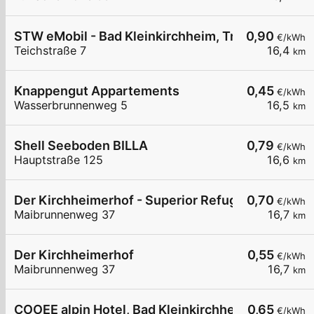
STW eMobil - Bad Kleinkirchheim, Trattlers Einke
0,90
€/kWh
Teichstraße 7
16,4
km
Knappengut Appartements
0,45
€/kWh
Wasserbrunnenweg 5
16,5
km
Shell Seeboden BILLA
0,79
€/kWh
Hauptstraße 125
16,6
km
Der Kirchheimerhof - Superior Refugium
0,70
€/kWh
Maibrunnenweg 37
16,7
km
Der Kirchheimerhof
0,55
€/kWh
Maibrunnenweg 37
16,7
km
COOEE alpin Hotel, Bad Kleinkirchheim
0,65
€/kWh