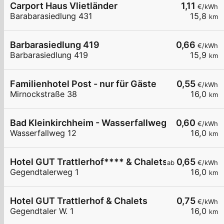
Carport Haus Vlietländer
1,11
€/kWh
Barabarasiedlung 431
15,8
km
Barbarasiedlung 419
0,66
€/kWh
Barbarasiedlung 419
15,9
km
Familienhotel Post - nur für Gäste
0,55
€/kWh
Mirnockstraße 38
16,0
km
Bad Kleinkirchheim - Wasserfallweg - Ortners E
0,60
€/kWh
Wasserfallweg 12
16,0
km
Hotel GUT Trattlerhof**** & Chalets
0,65
ab
€/kWh
Gegendtalerweg 1
16,0
km
Hotel GUT Trattlerhof & Chalets
0,75
€/kWh
Gegendtaler W. 1
16,0
km