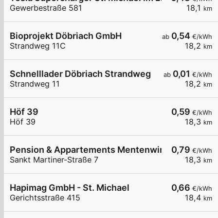
Gewerbestraße 581
18,1
km
Bioprojekt Döbriach GmbH
0,54
ab
€/kWh
Strandweg 11C
18,2
km
Schnelllader Döbriach Strandweg
0,01
ab
€/kWh
Strandweg 11
18,2
km
Höf 39
0,59
€/kWh
Höf 39
18,3
km
Pension & Appartements Mentenwirt
0,79
€/kWh
Sankt Martiner-Straße 7
18,3
km
Hapimag GmbH - St. Michael
0,66
€/kWh
Gerichtsstraße 415
18,4
km