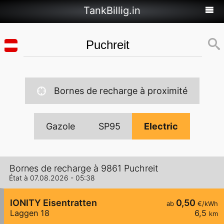
TankBillig.in
Bornes de recharge à proximité
Gazole
SP95
Electric
Bornes de recharge à 9861 Puchreit
État à 07.08.2026 - 05:38
IONITY Eisentratten
0,50
ab
€/kWh
Laggen 18
6,5
km