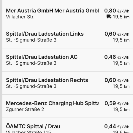
Mer Austria GmbH Mer Austria GmbH - Spittal an de
0,80
€/kWh
Villacher Str.
19,5
km
Spittal/Drau Ladestation Links
0,60
€/kWh
St. -Sigmund-Straße 3
19,5
km
Spittal/Drau Ladestation AC
0,46
€/kWh
St. -Sigmund-Straße 3
19,5
km
Spittal/Drau Ladestation Rechts
0,60
€/kWh
St. -Sigmund-Straße 3
19,5
km
Mercedes-Benz Charging Hub Spittal an der Drau
0,59
€/kWh
Zgurner Straße 2
19,5
km
ÖAMTC Spittal / Drau
0,44
€/kWh
Villacher Straße 115
19,6
km