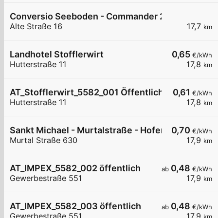
Conversio Seeboden - Commander 2 - Alte Straß
Alte Straße 16
17,7
km
Landhotel Stofflerwirt
0,65
€/kWh
Hutterstraße 11
17,8
km
AT_Stofflerwirt_5582_001 Öffentlich
0,61
€/kWh
Hutterstraße 11
17,8
km
Sankt Michael - Murtalstraße - Hofer
0,70
€/kWh
Murtal Straße 630
17,9
km
AT_IMPEX_5582_002 öffentlich
0,48
ab
€/kWh
Gewerbestraße 551
17,9
km
AT_IMPEX_5582_003 öffentlich
0,48
ab
€/kWh
Gewerbestraße 551
17,9
km