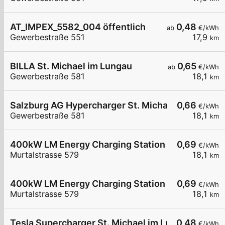
AT_IMPEX_5582_004 öffentlich
0,48
ab
€/kWh
Gewerbestraße 551
17,9
km
BILLA St. Michael im Lungau
0,65
ab
€/kWh
Gewerbestraße 581
18,1
km
Salzburg AG Hypercharger St. Michael Gewerbestr
0,66
€/kWh
Gewerbestraße 581
18,1
km
400kW LM Energy Charging Station St. Michael
0,69
€/kWh
Murtalstrasse 579
18,1
km
400kW LM Energy Charging Station St. Michael
0,69
€/kWh
Murtalstrasse 579
18,1
km
Tesla Supercharger St. Michael im Lungau, Austri
0,48
€/kWh