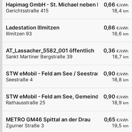
Hapimag GmbH - St. Michael neben Eingang
0,66
€/kWh
Gerichtsstraße 415
18,4
km
Ladestation Illmitzen
0,66
€/kWh
Illmitzen 93
18,6
km
AT_Lassacher_5582_001 öffentlich
0,36
€/kWh
Sankt Martiner Bergstraße 39
18,7
km
STW eMobil - Feld am See / Seestrasse
0,90
€/kWh
Seestraße 4
18,8
km
STW eMobil - Feld am See, Gemeinde
0,90
€/kWh
Rathausstraße 25
18,9
km
METRO GM46 Spittal an der Drau
0,65
€/kWh
Zgurner Straße 3
19,5
km