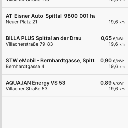
AT_Eisner Auto_Spittal_9800_001 halb öffentlich
Neuer Platz 21
19,6
km
BILLA PLUS Spittal an der Drau
0,65
€/kWh
Villacherstraße 79-83
19,6
km
STW eMobil - Bernhardtgasse, Spittal
0,90
€/kWh
Bernhardtgasse 4
19,6
km
AQUAJAN Energy VS 53
0,89
€/kWh
Villacher Straße 53
19,6
km