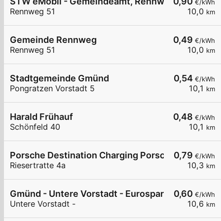
STW eMobil - Gemeindeamt, Rennweg
0,90
€/kWh
Rennweg 51
10,0
km
Gemeinde Rennweg
0,49
€/kWh
Rennweg 51
10,0
km
Stadtgemeinde Gmünd
0,54
€/kWh
Pongratzen Vorstadt 5
10,1
km
Harald Frühauf
0,48
€/kWh
Schönfeld 40
10,1
km
Porsche Destination Charging Porsche Museum
0,79
€/kWh
Riesertratte 4a
10,3
km
Gmünd - Untere Vorstadt - Eurospar
0,60
€/kWh
Untere Vorstadt -
10,6
km