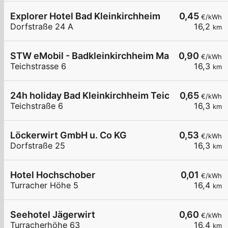
Explorer Hotel Bad Kleinkirchheim
0,45
€/kWh
Dorfstraße 24 A
16,2
km
STW eMobil - Badkleinkirchheim Maibrunnbahn 2
0,90
€/kWh
Teichstrasse 6
16,3
km
24h holiday Bad Kleinkirchheim Teichstrasse
0,65
€/kWh
Teichstraße 6
16,3
km
Löckerwirt GmbH u. Co KG
0,53
€/kWh
Dorfstraße 25
16,3
km
Hotel Hochschober
0,01
€/kWh
Turracher Höhe 5
16,4
km
Seehotel Jägerwirt
0,60
€/kWh
Turracherhöhe 63
16,4
km