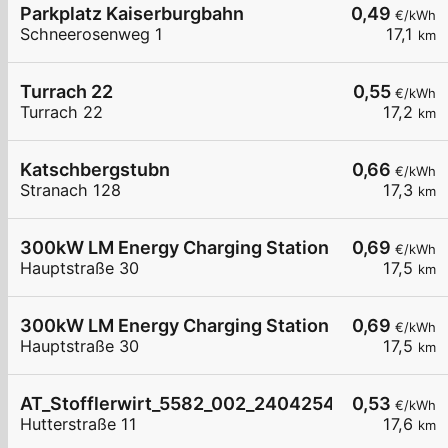
Parkplatz Kaiserburgbahn
0,49
€/kWh
Schneerosenweg 1
17,1
km
Turrach 22
0,55
€/kWh
Turrach 22
17,2
km
Katschbergstubn
0,66
€/kWh
Stranach 128
17,3
km
300kW LM Energy Charging Station Seeboden
0,69
€/kWh
Hauptstraße 30
17,5
km
300kW LM Energy Charging Station Seeboden
0,69
€/kWh
Hauptstraße 30
17,5
km
AT_Stofflerwirt_5582_002_240425420 Öffentlic
0,53
€/kWh
Hutterstraße 11
17,6
km