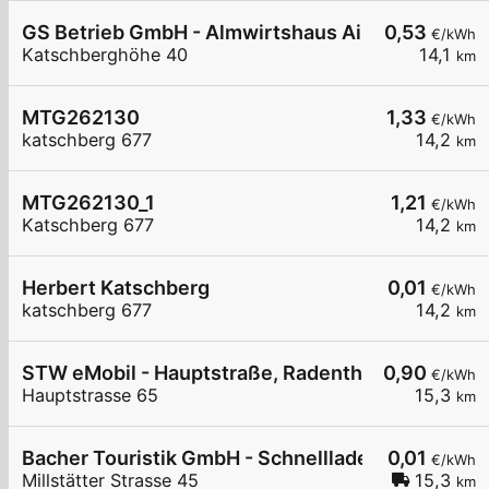
GS Betrieb GmbH - Almwirtshaus Ainkehr - Ren
0,53
€/kWh
Katschberghöhe 40
14,1
km
MTG262130
1,33
€/kWh
katschberg 677
14,2
km
MTG262130_1
1,21
€/kWh
Katschberg 677
14,2
km
Herbert Katschberg
0,01
€/kWh
katschberg 677
14,2
km
STW eMobil - Hauptstraße, Radenthein
0,90
€/kWh
Hauptstrasse 65
15,3
km
Bacher Touristik GmbH - Schnelllader
0,01
€/kWh
Millstätter Strasse 45
15,3
km