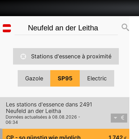
Stations d'essence à proximité
Gazole
SP95
Electric
Les stations d'essence dans 2491
Neufeld an der Leitha
Données actualisées à 08.08.2026 -
06:34
CP - so günstig wie möglich
1,742
€