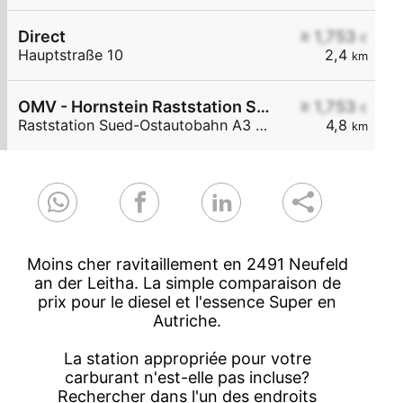
Direct
≥ 1,753
€
Hauptstraße 10
2,4
km
OMV - Hornstein Raststation Süd-Ostautobahn A3 KM 27,6
≥ 1,753
€
Raststation Sued-Ostautobahn A3 KM 27,6
4,8
km
Moins cher ravitaillement en 2491 Neufeld
an der Leitha. La simple comparaison de
prix pour le diesel et l'essence Super en
Autriche.
La station appropriée pour votre
carburant n'est-elle pas incluse?
Rechercher dans l'un des endroits