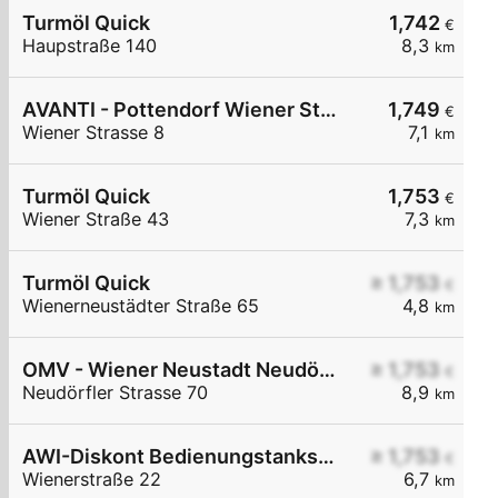
Turmöl Quick
1,742
€
Haupstraße 140
8,3
km
AVANTI - Pottendorf Wiener Straße 8
1,749
€
Wiener Strasse 8
7,1
km
Turmöl Quick
1,753
€
Wiener Straße 43
7,3
km
Turmöl Quick
≥ 1,753
€
Wienerneustädter Straße 65
4,8
km
OMV - Wiener Neustadt Neudörfler Straße 70
≥ 1,753
€
Neudörfler Strasse 70
8,9
km
AWI-Diskont Bedienungstankstelle
≥ 1,753
€
Wienerstraße 22
6,7
km