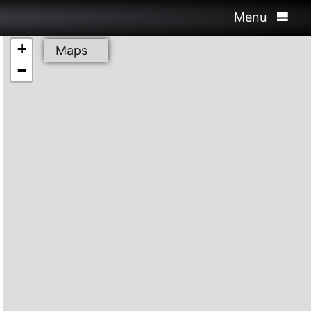
Menu
+
Maps
−