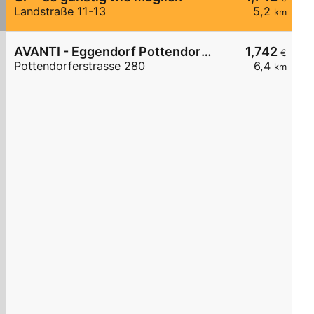
Landstraße 11-13
5,2
km
AVANTI - Eggendorf Pottendorferstraße 280
1,742
€
Pottendorferstrasse 280
6,4
km