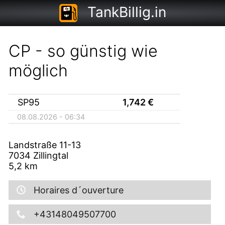
TankBillig.in
CP - so günstig wie
möglich
SP95
1,742
€
08.08.2026 - 06:34
Landstraße 11-13
7034
Zillingtal
5,2
km
Horaires d´ouverture
+43148049507700