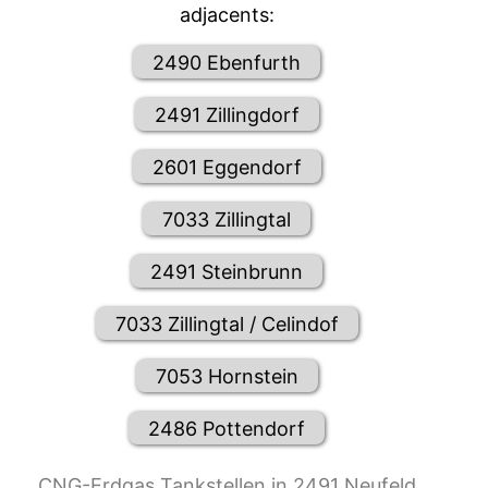
adjacents:
2490 Ebenfurth
2491 Zillingdorf
2601 Eggendorf
7033 Zillingtal
2491 Steinbrunn
7033 Zillingtal / Celindof
7053 Hornstein
2486 Pottendorf
CNG-Erdgas Tankstellen in 2491 Neufeld