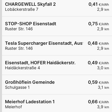
CHARGEWELL Skyfall 2
0,41
€/kWh
Lobäckerstraße 7
2,9
km
STOP-SHOP Eisenstadt
0,75
€/kWh
Ruster Str. 146
2,9
km
Tesla Supercharger Eisenstadt, Austria
0,48
€/kWh
Ruster Str. 146
2,9
km
Eisenstadt, HOFER Haidäckerstr.
0,49
€/kWh
Haidäckerstraße 4
3,0
km
Großhöflein Gemeinde
0,59
€/kWh
Schulgasse 1
3,1
km
Meierhof Ladestation 1
0,66
€/kWh
Meierhof
3,9
km