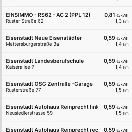
EINSIMMO - RS62 - AC 2 (PPL 12)
0,81
€/kWh
Ruster Straße 62
1,3
km
Eisenstadt Neue Eisenstädter
0,59
€/kWh
Mattersburgerstraße 3a
1,4
km
Eisenstadt Landesberufschule
0,59
€/kWh
Kaiserallee 7
1,4
km
Eisenstadt OSG Zentralle -Garage
0,59
€/kWh
Rusterstraße 77
1,5
km
Eisenstadt Autohaus Reinprecht links
0,59
€/kWh
Neusiedlerstrasse 59
1,5
km
Eisenstadt Autohaus Reinprecht rechts
0,59
€/kWh