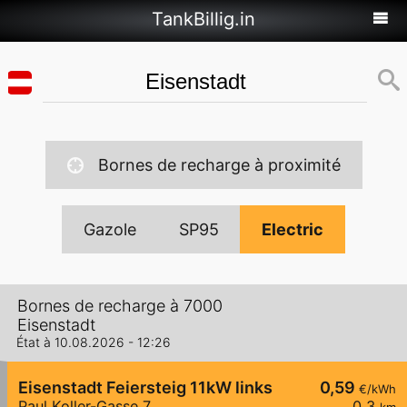
TankBillig.in
Bornes de recharge à proximité
Gazole
SP95
Electric
Bornes de recharge à 7000
Eisenstadt
État à 10.08.2026 - 12:26
Eisenstadt Feiersteig 11kW links
0,59
€/kWh
Paul Koller-Gasse 7
0,3