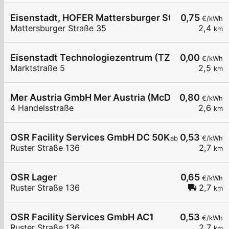
Eisenstadt, HOFER Mattersburger Str.
0,75
€/kWh
Mattersburger Straße 35
2,4
km
Eisenstadt Technologiezentrum (TZE)
0,00
€/kWh
Marktstraße 5
2,5
km
Mer Austria GmbH Mer Austria (McD) - Eisenstadt
0,80
€/kWh
4 Handelsstraße
2,6
km
OSR Facility Services GmbH DC 50KW
0,53
ab
€/kWh
Ruster Straße 136
2,7
km
OSR Lager
0,65
€/kWh
Ruster Straße 136
2,7
km
OSR Facility Services GmbH AC1
0,53
€/kWh
Ruster Straße 136
2,7
km