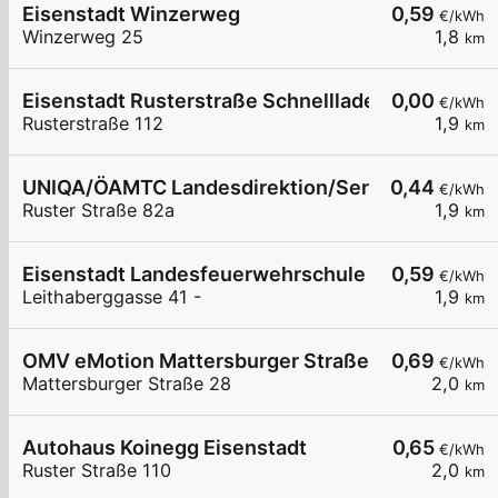
Eisenstadt Winzerweg
0,59
€/kWh
Winzerweg 25
1,8
km
Eisenstadt Rusterstraße Schnelllader EZE
0,00
€/kWh
Rusterstraße 112
1,9
km
UNIQA/ÖAMTC Landesdirektion/ServiceCenter B
0,44
€/kWh
Ruster Straße 82a
1,9
km
Eisenstadt Landesfeuerwehrschule
0,59
€/kWh
Leithaberggasse 41 -
1,9
km
OMV eMotion Mattersburger Straße 28 Eisenstad
0,69
€/kWh
Mattersburger Straße 28
2,0
km
Autohaus Koinegg Eisenstadt
0,65
€/kWh
Ruster Straße 110
2,0
km