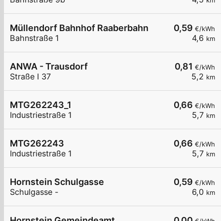
km
Müllendorf Bahnhof Raaberbahn
0,59
€/kWh
Bahnstraße 1
4,6
km
ANWA - Trausdorf
0,81
€/kWh
Straße I 37
5,2
km
MTG262243_1
0,66
€/kWh
Industriestraße 1
5,7
km
MTG262243
0,66
€/kWh
Industriestraße 1
5,7
km
Hornstein Schulgasse
0,59
€/kWh
Schulgasse -
6,0
km
Hornstein Gemeindeamt
0,00