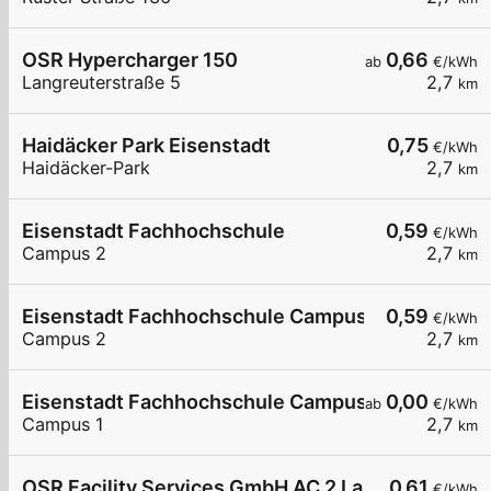
OSR Hypercharger 150
0,66
ab
€/kWh
Langreuterstraße 5
2,7
km
Haidäcker Park Eisenstadt
0,75
€/kWh
Haidäcker-Park
2,7
km
Eisenstadt Fachhochschule
0,59
€/kWh
Campus 2
2,7
km
Eisenstadt Fachhochschule Campus2
0,59
€/kWh
Campus 2
2,7
km
Eisenstadt Fachhochschule Campus 1
0,00
ab
€/kWh
Campus 1
2,7
km
OSR Facility Services GmbH AC 2 Langreuterstra
0,61
€/kWh