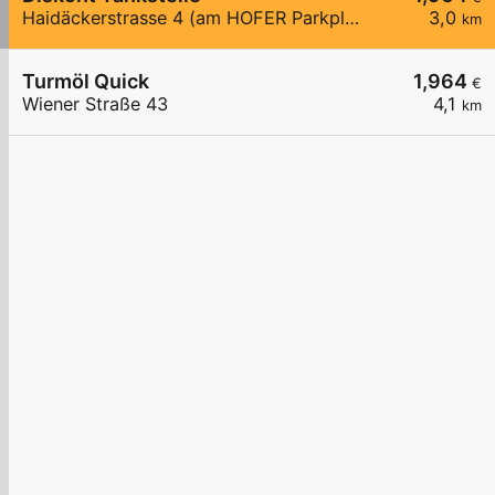
Haidäckerstrasse 4 (am HOFER Parkplatz)
3,0
km
Turmöl Quick
1,964
€
Wiener Straße 43
4,1
km