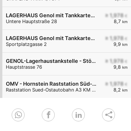
LAGERHAUS Genol mit Tankkartensystem
≥ 1,978
€
Untere Hauptstraße 28
8,7
km
LAGERHAUS Genol mit Tankkartensystem
≥ 1,978
€
Sportplatzgasse 2
9,9
km
GENOL-Lagerhaustankstelle - Stöttera
≥ 1,978
€
Hauptstrasse 76
9,8
km
OMV - Hornstein Raststation Süd-Ostautobahn A3 KM 27,6
≥ 1,978
€
Raststation Sued-Ostautobahn A3 KM 27,6
8,2
km