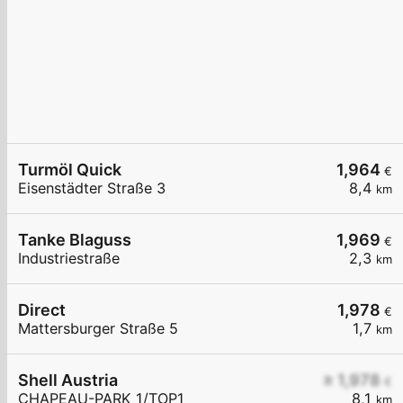
Turmöl Quick
1,964
€
Eisenstädter Straße 3
8,4
km
Tanke Blaguss
1,969
€
Industriestraße
2,3
km
Direct
1,978
€
Mattersburger Straße 5
1,7
km
Shell Austria
≥ 1,978
€
CHAPEAU-PARK 1/TOP1
8,1
km